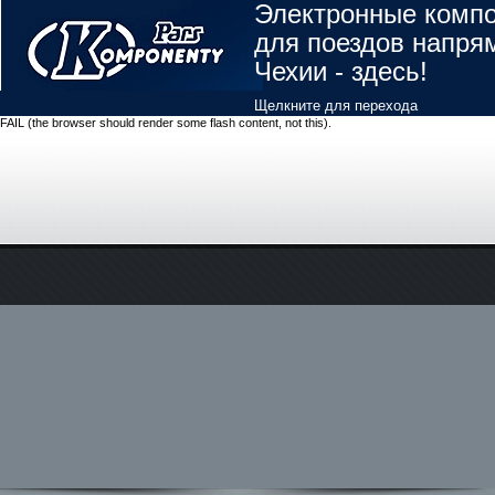
Электронные комп
для поездов напря
Чехии - здесь!
Щелкните для перехода
FAIL (the browser should render some flash content, not this).