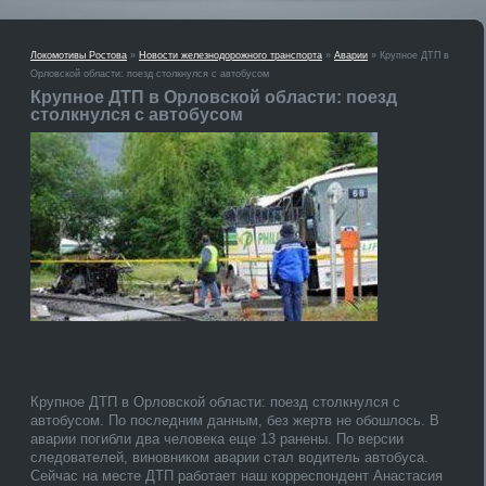
Локомотивы Ростова
»
Новости железнодорожного транспорта
»
Аварии
» Крупное ДТП в
Орловской области: поезд столкнулся с автобусом
Крупное ДТП в Орловской области: поезд
столкнулся с автобусом
Крупное ДТП в Орловской области: поезд столкнулся с
автобусом. По последним данным, без жертв не обошлось. В
аварии погибли два человека еще 13 ранены. По версии
следователей, виновником аварии стал водитель автобуса.
Сейчас на месте ДТП работает наш корреспондент Анастасия