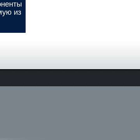
оненты
мую из