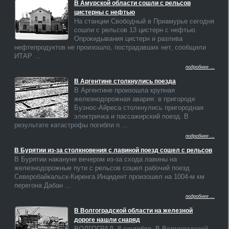
В Амурской области сошли с рельсов
цистерны с нефтью
На станции Свободный в Приамурье сегодня
сошли с рельсов 13 цистерн с нефтью.
Опрокидывания цистерн и разлива
нефтепродуктов не произошло, пострадавших нет, сообщили
ИТАР ...
подробнее ...
В Аргентине столкнулись поезда
В Аргентине произошла крупная
железнодорожная авария: в пригороде
Буэнос-Айреса столкнулись пригородная
электричка и пассажирский поезд. В
результате катастрофы погибли п ...
подробнее ...
В Бурятии из-за столкновения с лавиной поезд сошел с рельсов
В Бурятии накануне вечером из-за схода лавины на
железнодорожные пути с рельсов сошел рабочий поезд
Северобайкальск-Киренга.Инцидент произошел на 1004-м км
перегона Дабан ...
подробнее ...
В Волгоградской области на железной
дороге нашли снаряд
ВОЛГОГРАД, 8 сентября. В Волгоградской