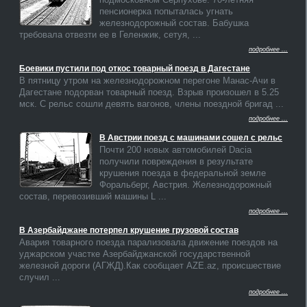
пенсионерка попыталась угнать
железнодорожный состав. Бабушка
требовала отвезти ее в Геленжик, сетуя, ...
подробнее ...
Боевики пустили под откос товарный поезд в Дагестане
В пятницу утром на железнодорожном перегоне Манас-Ачи в
Дагестане подорван товарный поезд. Взрыв произошел в 5.25
мск. С рельс сошли девять вагонов, члены поездной бригад ...
подробнее ...
В Австрии поезд с машинами сошел с рельс
Почти 200 новых автомобилей Dacia
получили повреждения в результате
крушения поезда в федеральной земле
Форальберг, Австрия. Железнодорожный
состав, перевозивший машины L ...
подробнее ...
В Азербайджане потерпел крушение грузовой состав
Авария товарного поезда парализовала движение поездов на
уджарском участке Азербайджанской государственной
железной дороги (АГЖД).Как сообщает AZE.az, происшествие
случил ...
подробнее ...