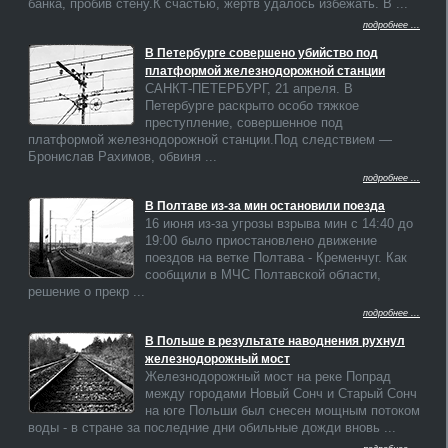
банка, пробив стену.К счастью, жертв удалось избежать. В ...
подробнее ...
В Петербурге совершено убийство под
платформой железнодорожной станции
САНКТ-ПЕТЕРБУРГ, 21 апреля. В
Петербурге раскрыто особо тяжкое
преступление, совершенное под
платформой железнодорожной станции.Под следствием —
Бронислав Рахимов, обвиня ...
подробнее ...
В Полтаве из-за мин остановили поезда
16 июня из-за угрозы взрыва мин с 14:40 до
19:00 было приостановлено движение
поездов на ветке Полтава - Кременчуг. Как
сообщили в МЧС Полтавской области,
решение о прекр ...
подробнее ...
В Польше в результате наводнения рухнул
железнодорожный мост
Железнодорожный мост на реке Попрад
между городами Новый Сонч и Старый Сонч
на юге Польши был снесен мощным потоком
воды - в стране за последние дни обильные дожди вновь ...