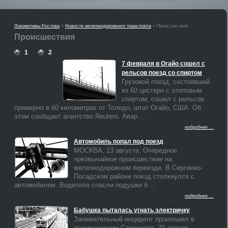
Локомотивы Ростова
»
Новости железнодорожного транспорта
» Происшествия
Происшествия
1
2
7 февраля в Огайо сошел с
рельсов поезд со спиртом
Грузовой поезд, состоявший
из 60 цистерн с этиловым
спиртом, сошел с рельсов
примерно в 60 километрах от Толидо, штат Огайо, США. Об
этом сообщает агентство Reuters. Авар ...
подробнее ...
Автомобиль попал под поезд
МОСКВА, 13 августа. Очередное
чрезвычайное происшествие на
железнодорожном переезде. В Сергиево-
Посадском районе поезд столкнулся с
автомобилем. Водителя спасли подушки б ...
подробнее ...
Бабушка пыталась угнать электричку
Занимательный инцидент произошел в
подмосковном Серпухове: 70-летняя