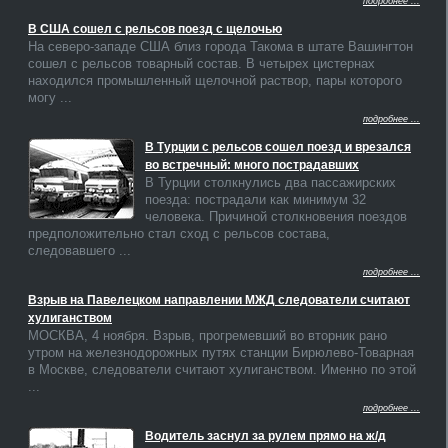
подробнее ...
В США сошел с рельсов поезд с щелочью
На северо-западе США близ города Такома в штате Вашингтон
сошел с рельсов товарный состав. В четырех цистернах
находился промышленный щелочной раствор, пары которого
могу ...
подробнее ...
В Турции с рельсов сошел поезд и врезался
во встречный: много пострадавших
В Турции столкнулись два пассажирских
поезда: пострадали как минимум 32
человека. Причиной столкновения поездов
предположительно стал сход с рельсов состава,
следовавшего ...
подробнее ...
Взрыв на Павелецком направлении МЖД следователи считают
хулиганством
МОСКВА, 4 ноября. Взрыв, прогремевший во вторник рано
утром на железнодорожных путях станции Бирюлево-Товарная
в Москве, следователи считают хулиганством. Именно по этой
...
подробнее ...
Водитель заснул за рулем прямо на ж/д