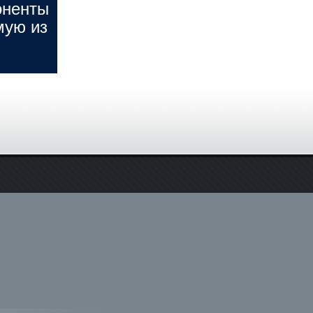
оненты
мую из