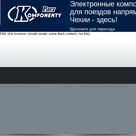
Электронные комп
для поездов напря
Чехии - здесь!
Щелкните для перехода
FAIL (the browser should render some flash content, not this).