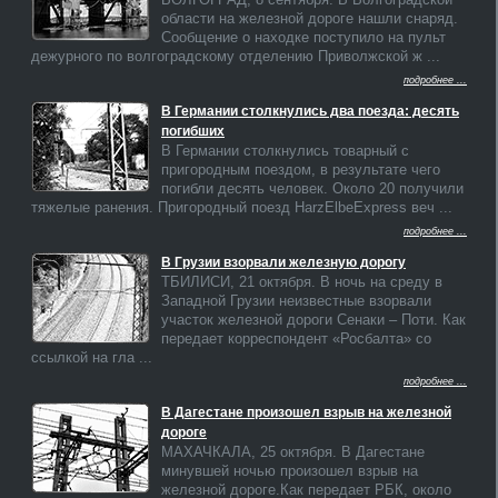
области на железной дороге нашли снаряд.
Сообщение о находке поступило на пульт
дежурного по волгоградскому отделению Приволжской ж ...
подробнее ...
В Германии столкнулись два поезда: десять
погибших
В Германии столкнулись товарный с
пригородным поездом, в результате чего
погибли десять человек. Около 20 получили
тяжелые ранения. Пригородный поезд HarzElbeExpress веч ...
подробнее ...
В Грузии взорвали железную дорогу
ТБИЛИСИ, 21 октября. В ночь на среду в
Западной Грузии неизвестные взорвали
участок железной дороги Сенаки – Поти. Как
передает корреспондент «Росбалта» со
ссылкой на гла ...
подробнее ...
В Дагестане произошел взрыв на железной
дороге
МАХАЧКАЛА, 25 октября. В Дагестане
минувшей ночью произошел взрыв на
железной дороге.Как передает РБК, около