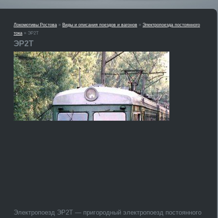
Локомотивы Ростова
»
Виды и описания поездов и вагонов
»
Электропоезда постоянного
тока
» ЭР2Т
ЭР2Т
Электропоезд ЭР2Т — пригородный электропоезд постоянного