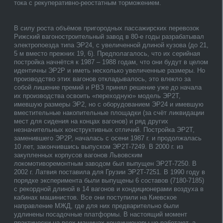
тока с рекуперативно-реостатным торможением.
В силу роста объёмов пригородных пассажирских перевозок
Рижский вагоностроительный завод в 80-е годы разрабатывал
электропоезда типа ЭР24, с увеличенной длиной кузова (до 21,
5 м вместо прежних 19, 6). Предполагалось, что их серийная
постройка начнётся к 1987 – 1988 годам, что они будут в целом
идентичны ЭР2Р и иметь несколько увеличенные размеры. Но
производство этих вагонов откладывалось, это влекло за
собой лишение премий и РВЗ принял решение уже до начала
их производства освоить «переходную» модель ЭР2Т,
имевшую размеры ЭР2, но с оборудованием ЭР24 и имевшую
вместительные накопительные площадки (за счёт ликвидации
мест для сидения на концах вагонов) и ряд других
незначительных конструктивных отличий. Постройка ЭР2Т,
заменившего ЭР2Р, началась с осени 1987 г. и продолжалась
10 лет, закончившись выпуском ЭР2Т-7249. В 2000 г. из
закупленных корпусов вагонов Львовским
локомотиворемонтным заводом был выпущен ЭР2Т-7250. В
2002 г. Латвия поставила для Грузии ЭР2Т-7251. В 1990 году в
порядке эксперимента были выпущены 6 составов (7180-7185)
с рекордной длиной в 14 вагонов и кондиционерами воздуха в
кабинах машинистов. Все они поступили на Киевское
направление МЖД, где для них предварительно были
удлинены посадочные платформы. В настоящий момент
практически на всех машинах кондиционеры не работают, а