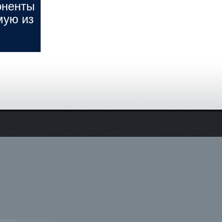
оненты
мую из