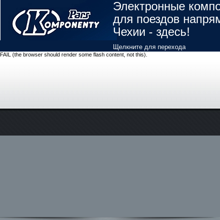
Электронные комп
для поездов напря
Чехии - здесь!
Щелкните для перехода
FAIL (the browser should render some flash content, not this).