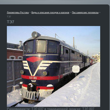
Локомотивы Ростова
»
Виды и описания поездов и вагонов
»
Пассажирские тепловозы
»
ТЭ7
ТЭ7
Разновидности: ТЭ7-037 в традиционной окраске; ТЭ7-007