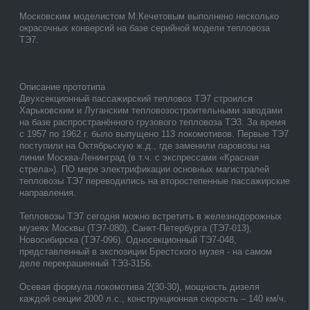
Московским моделистом М.Кечетовым выполнено несколько
окрасочных конверсий на базе серийной модели тепловоза
ТЭ7.
Описание прототипа
Двухсекционный пассажирский тепловоз ТЭ7 строился
Харьковским и Луганским тепловозостроительными заводами
на базе распространённого грузового тепловоза ТЭ3. За время
с 1957 по 1962 г. было выпущено 113 локомотивов. Первые ТЭ7
поступили на Октябрьскую ж.д., где заменили паровозы на
линии Москва-Ленинград (в т.ч. с экспрессами «Красная
стрела»). ПО мере электрификации основных магистралей
тепловозы ТЭ7 переводились на второстепенные пассажирские
направления.
Тепловозы ТЭ7 сегодня можно встретить в железнодорожных
музеях Москвы (ТЭ7-080), Санкт-Петербурга (ТЭ7-013),
Новосибирска (ТЭ7-096). Односекционный ТЭ7-048,
представленный в экспозиции Брестского музея - на самом
деле перекрашенный ТЭ3-3156.
Осевая формула локомотива 2(30-30), мощность дизеля
каждой секции 2000 л.с., конструкционная скорость – 140 км/ч.