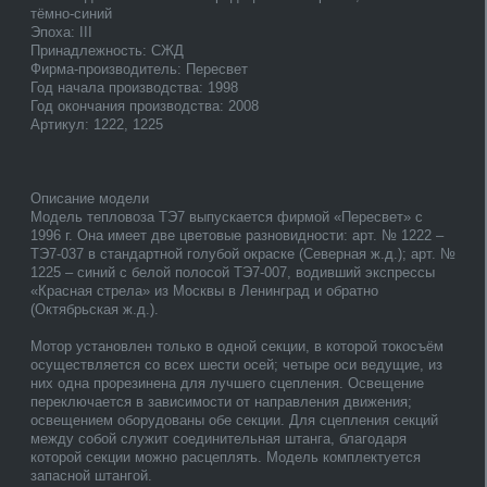
тёмно-синий
Эпоха: III
Принадлежность: СЖД
Фирма-производитель: Пересвет
Год начала производства: 1998
Год окончания производства: 2008
Артикул: 1222, 1225
Описание модели
Модель тепловоза ТЭ7 выпускается фирмой «Пересвет» с
1996 г. Она имеет две цветовые разновидности: арт. № 1222 –
ТЭ7-037 в стандартной голубой окраске (Северная ж.д.); арт. №
1225 – синий с белой полосой ТЭ7-007, водивший экспрессы
«Красная стрела» из Москвы в Ленинград и обратно
(Октябрьская ж.д.).
Мотор установлен только в одной секции, в которой токосъём
осуществляется со всех шести осей; четыре оси ведущие, из
них одна прорезинена для лучшего сцепления. Освещение
переключается в зависимости от направления движения;
освещением оборудованы обе секции. Для сцепления секций
между собой служит соединительная штанга, благодаря
которой секции можно расцеплять. Модель комплектуется
запасной штангой.