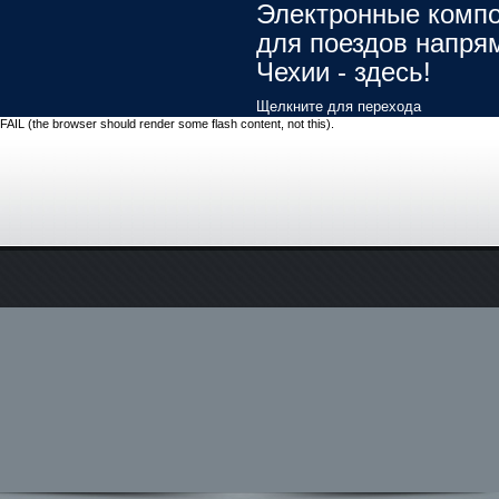
Электронные комп
для поездов напря
Чехии - здесь!
Щелкните для перехода
FAIL (the browser should render some flash content, not this).