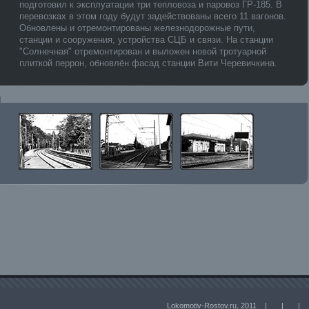
подготовил к эксплуатации три тепловоза и паровоз ГР-185. В
перевозках в этом году будут задействованы всего 11 вагонов.
Обновлены и отремонтированы железнодорожные пути,
станции и сооружения, устройства СЦБ и связи. На станции
"Солнечная" отремонтирован и выложен новой тротуарной
плиткой перрон, обновлён фасад станции Вити Черевичкина.
Lokomotiv-Rostov.ru, 2011 |
|
|