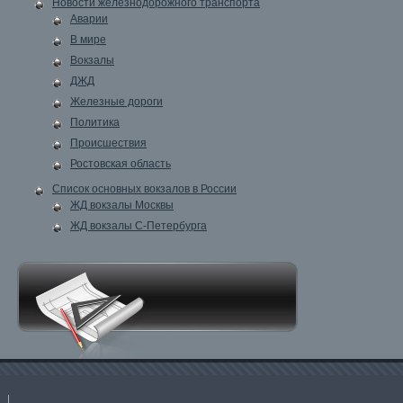
Новости железнодорожного транспорта
Аварии
В мире
Вокзалы
ДЖД
Железные дороги
Политика
Происшествия
Ростовская область
Список основных вокзалов в России
ЖД вокзалы Москвы
ЖД вокзалы С-Петербурга
|