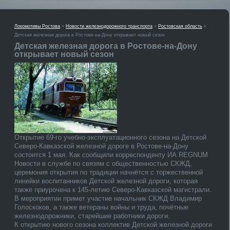
Локомотивы Ростова
»
Новости железнодорожного транспорта
»
Ростовская область
»
Детская железная дорога в Ростове-на-Дону открывает новый сезон
Детская железная дорога в Ростове-на-Дону
открывает новый сезон
Открытие 69-го учебно-эксплуатационного сезона на Детской
Северо-Кавказской железной дороге в Ростове-на-Дону
состоится 1 мая. Как сообщили корреспонденту ИА REGNUM
Новости в службе по связям с общественностью СКЖД,
церемония открытия по традиции начнётся с торжественной
линейки воспитанников Детской железной дороги, которая
также приурочена к 145-летию Северо-Кавказской магистрали.
В мероприятии примет участие начальник СКЖД Владимир
Голоскоков, а также ветераны войны и труда, почётные
железнодорожники, старейшие работники дороги.
К открытию нового сезона коллектив Детской железной дороги