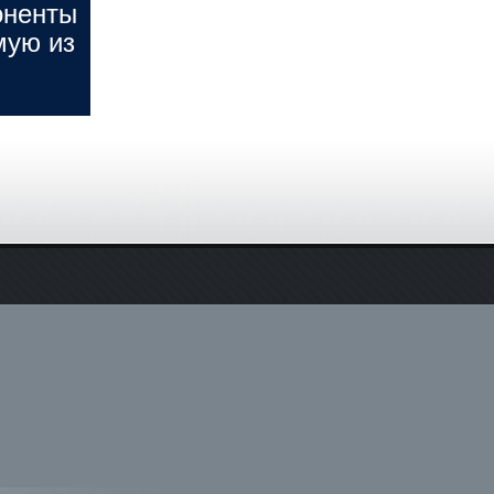
оненты
мую из