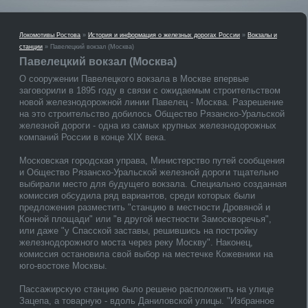
Локомотивы Ростова
»
История и информация о железных дорогах России
»
Вокзалы и
станции
» Павелецкий вокзал (Москва)
Павелецкий вокзал (Москва)
О сооружении Павелецкого вокзала в Москве впервые
заговорили в 1895 году в связи с ожидаемым строительством
новой железнодорожной линии Павелец - Москва. Разрешение
на это строительство добилось Общество Рязанско-Уральской
железной дороги - одна из самых крупных железнодорожных
компаний России в конце XIX века.
Московская городская управа, Министерство путей сообщения
и Общество Рязанско-Уральской железной дороги тщательно
выбирали место для будущего вокзала. Специально созданная
комиссия обсудила ряд вариантов, среди которых были
предложения разместить "станцию в местности Дровяной и
Конной площади" или "в другой местности Замоскворечья",
или даже "у Спасской заставы, решившись на постройку
железнодорожного моста через реку Москву". Наконец,
комиссия остановила свой выбор на местечке Кожевники на
юго-востоке Москвы.
Пассажирскую станцию было решено расположить на улице
Зацепа, а товарную - вдоль Даниловской улицы. "Избранное