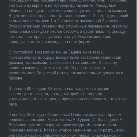
мансардами над боковыми выступающими частями. Построено
оно было из кирпича на бутовом фундаменте. Фасад был
облицован специальным кирпичом, а цоколь - тесаным камнем.
В центре вокзала располагался операционный зал, отделявший
залы для пассажиров 1 и 2 класса от помещений 3 класса.
Второй этаж был отведен под служебные помещения, квартиру
начальника станции и жилье сторожа и буфетчика. По фасаду
вокзала со стороны путей шли служебные помещения,
парадные комнаты и выходы на платформу.
С постройкой вокзала жизнь на Зацепе оживилась.
Привокзальная площадь вскоре была застроена каменными
домами, магазинами, трактирами, гостиницами. К вокзалу
провели конку, а затем трамвай. Справа от вокзала
расположился Зацепский рынок, слывший самым дешевым в
Москве.
В начале 80-х годов XX века началась реконструкция
Павелецкого вокзала, в ходе которой его площадь
увеличилась в шесть раз, а пропускная способность - в четыре
раза.
3 ноября 1987 года обновленный Павелецкий вокзал принял
первых пассажиров. Архитекторы А. Гурков, С. Кузнецов и А.
Воронцов сумели сохранить архитектурный облик и стиль
прежнего вокзала. Кстати, старое здание не было разрушено -
оно стало частью современного комплекса. Снаружи новый