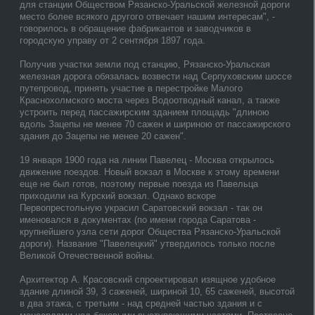
для станции Обществом Рязанско-Уральской железной дороги
место более всякого другого отвечает нашим интересам", -
говорилось в обращение фабрикантов и заводчиков в
городскую управу от 2 сентября 1897 года.
Получив участки земли под станцию, Рязанско-Уральская
железная дорога обязалась возвести над Серпуховским шоссе
путепровод, принять участие в перестройке Малого
Краснохолмского моста через Водоотводный канал, а также
устроить перед пассажирским зданием площадь "длиною
вдоль Зацепы не менее 70 сажен и шириною от пассажирского
здания до Зацепы не менее 20 сажен".
19 января 1900 года на линии Павелец - Москва открылось
движение поездов. Новый вокзал в Москве к этому времени
еще не был готов, поэтому первые поезда из Павельца
приходили на Курский вокзал. Однако вскоре
Первопрестольную украсил Саратовский вокзал - так он
именовался в документах (по имени города Саратова -
крупнейшего узла сети дорог Общества Рязанско-Уральской
дороги). Название "Павелецкий" утвердилось только после
Великой Отечественной войны.
Архитектор А. Красовский спроектировал изящное удобное
здание длиной 39, 3 саженей, шириной 10, 65 саженей, высотой
в два этажа, с третьим - над средней частью здания и с