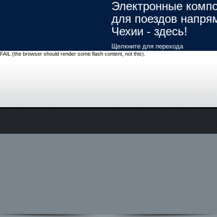
Электронные комп
для поездов напря
Чехии - здесь!
Щелкните для перехода
FAIL (the browser should render some flash content, not this).