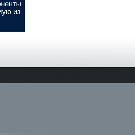
оненты
мую из