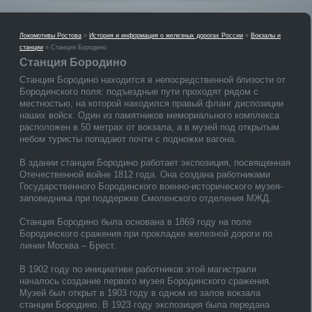
Локомотивы Ростова
»
История и информация о железных дорогах России
»
Вокзалы и
станции
» Станция Бородино
Станция Бородино
Станция Бородино находится в непосредственной близости от
Бородинского поля: подъездные пути проходят рядом с
местностью, на которой находился правый фланг диспозиции
наших войск. Один из памятников мемориального комплекса
расположен в 50 метрах от вокзала, а в музей под открытым
небом туристы попадают почти с подножки вагона.
В здании станции Бородино работает экспозиция, посвященная
Отечественной войне 1812 года. Она создана работниками
Государственного Бородинского военно-исторического музея-
заповедника при поддержке Смоленского отделения МЖД.
Станция Бородино была основана в 1869 году на поле
Бородинского сражения при прокладке железной дороги по
линии Москва – Брест.
В 1902 году по инициативе работников этой магистрали
началось создание первого музея Бородинского сражения.
Музей был открыт в 1903 году в одном из залов вокзала
станции Бородино. В 1923 году экспозиция была передана