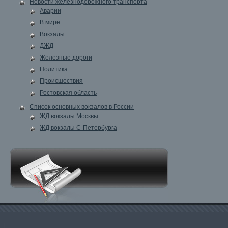
Новости железнодорожного транспорта
Аварии
В мире
Вокзалы
ДЖД
Железные дороги
Политика
Происшествия
Ростовская область
Список основных вокзалов в России
ЖД вокзалы Москвы
ЖД вокзалы С-Петербурга
|